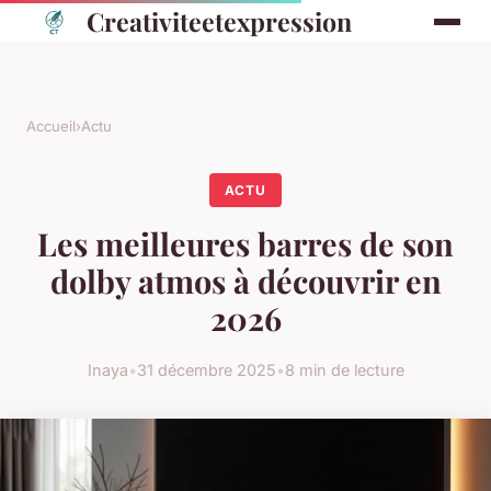
Creativiteetexpression
Accueil
›
Actu
ACTU
Les meilleures barres de son
dolby atmos à découvrir en
2026
Inaya
•
31 décembre 2025
•
8 min de lecture